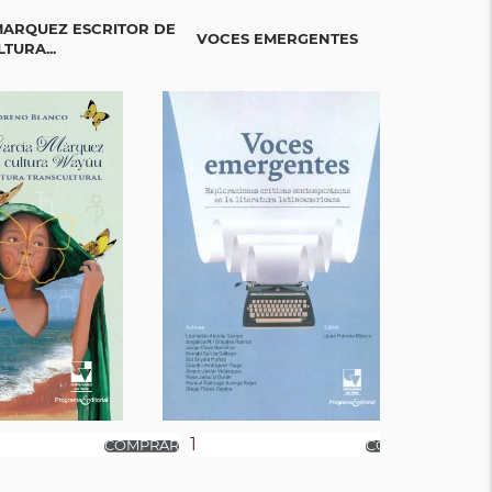
MARQUEZ ESCRITOR DE
CARTA A UN 
VOCES EMERGENTES
TURA...