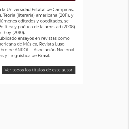
en la Universidad Estatal de Campinas.
eoría (literaria) americana (2011), y
lúmenes editados y coeditados, se
ítica y poética de la amistad (2008)
al hoy (2010).
 publicado ensayos en revistas como
americana de Música, Revista Luso-
iembro de ANPOLL, Asociación Nacional
s y Lingüística de Brasil.
Ver todos los titulos de este autor