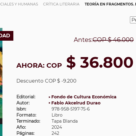
OCIALES Y HUMANAS
CRÍTICA LITERARIA
TEORÍA EN FRAGMENTOS. 
DAD
Antes:
COP
$ 46.000
$ 36.800
AHORA:
COP
Descuento
COP $ -9.200
Editorial:
Fondo de Cultura Económica
Autor:
Fabio Akcelrud Durao
Isbn:
978-958-5197-75-6
Formato:
Libro
Terminado:
Tapa Blanda
Año:
2024
Páginas:
242