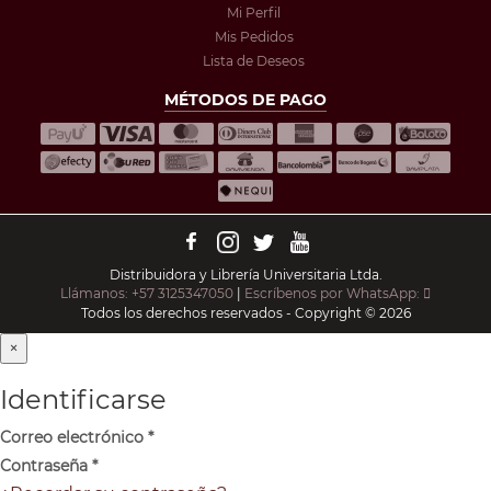
Mi Perfil
Mis Pedidos
Lista de Deseos
MÉTODOS DE PAGO
Distribuidora y Librería Universitaria Ltda.
Llámanos: +57 3125347050
|
Escríbenos por WhatsApp:
Todos los derechos reservados - Copyright © 2026
×
Identificarse
Correo electrónico
*
Contraseña
*