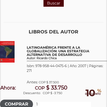
Buscar
LIBROS DEL AUTOR
LATINOAMÉRICA FRENTE A LA
GLOBALIZACIÓN: UNA ESTRATEGIA
ALTERNATIVA DE DESARROLLO
Autor: Ricardo Chica
Isbn: 978-958-44-0475-6 | Año: 2007 | Páginas:
271
Antes:
COP
$ 37.500
$ 33.750
Ahora:
COP
10
%
Descuento:
COP $ -3.750
DESCUENTO