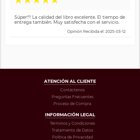
★
★
★
★
★
Súper!!! La calidad del libro excelente. El tiempo de
entrega también. Muy satisfecha con el servicio.
Opinión Recibida el: 2025-03-12
ATENCIÓN AL CLIENTE
Contáctenos
Preguntas Frecuentes
Proceso de Compra
INFORMACIÓN LEGAL
Términos y Condiciones
Tratamiento de Datos
Política de Privacidad