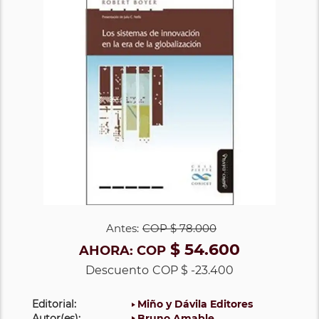
Antes:
COP
$ 78.000
$ 54.600
AHORA:
COP
Descuento
COP $ -23.400
Editorial:
Miño y Dávila Editores
Autor(es):
Bruno Amable