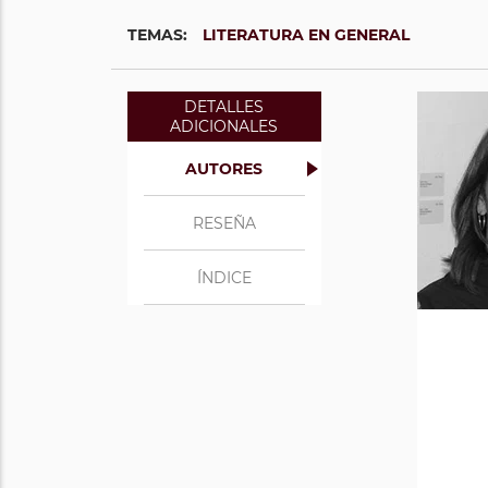
TEMAS:
LITERATURA EN GENERAL
DETALLES
ADICIONALES
(C
AUTORES
peri
la re
RESEÑA
Sout
Merc
ÍNDICE
1911 
en 
inco
fue c
ello
su 
ed
ter