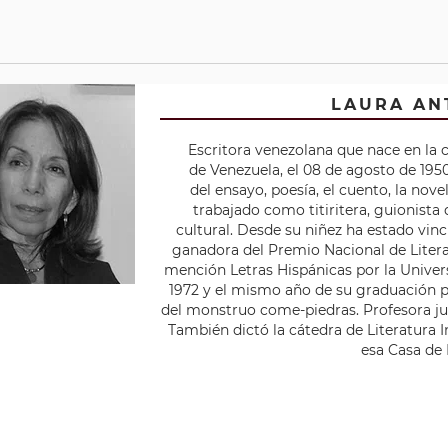
PEDRO EMILIO COLL
LAURA AN
aracas, 12 de julio de 1872 – misma ciudad, 30 de marzo de 1947) 
Escritora venezolana que nace en la 
odista escritor, ensayista, político y diplomático venezolano. Fu
de Venezuela, el 08 de agosto de 195
vista Cosmópolis. Se le reconoce como uno de los principales p
del ensayo, poesía, el cuento, la novel
del modernismo literario de Venezuela. Fue cónsul de Venezuel
trabajado como titiritera, guionista
hampton entre 1897 y 1899 donde aprovechó para trabajar con la
cultural. Desde su niñez ha estado vin
ure de France encargándose de la sección Letras Hispanoameric
ganadora del Premio Nacional de Litera
se le incorporó como Individuo de Número de la Academia de la
mención Letras Hispánicas por la Univers
1934 ingresó como Individuo de Número de la Academia Naciona
1972 y el mismo año de su graduación p
Historia. Contribuyó junto a Luis Manuel Urbaneja Achelpohl a 
del monstruo come-piedras. Profesora ju
rporación del modernismo en la literatura venezolana. Entre 1895
También dictó la cátedra de Literatura I
olaborador de El Cojo ilustrado donde publicó una serie de cuent
esa Casa de 
s El diente roto considerado como un clásico del género. En 1896
primer libro titulado Palabras, una recopilación de ensayos sobre
ucación. En 1927, aparece La escondida senda, título que represe
cera recopilación de ensayos, esta vez de carácter histórico. En 1