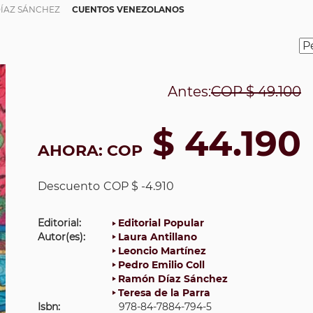
ÍAZ SÁNCHEZ
CUENTOS VENEZOLANOS
Antes:
COP
$ 49.100
$ 44.190
AHORA:
COP
Descuento
COP $ -4.910
Editorial:
Editorial Popular
Autor(es):
Laura Antillano
Leoncio Martínez
Pedro Emilio Coll
Ramón Díaz Sánchez
Teresa de la Parra
Isbn:
978-84-7884-794-5