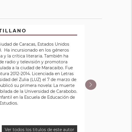
TILLANO
fue un
ciudad de Caracas, Estados Unidos
ndador de
0. Ha incursionado en los géneros
romotores
a y la crítica literaria. También ha
a en
 de radio y televisión y promotora
 revista
culada a la ciudad de Maracaibo. Fue
anas. En
tura 2012-2014. Licenciada en Letras
 Lengua y
idad del Zulia (LUZ) el 7 de marzo de
l de la
ublicó su primera novela: La muerte
la
bilada de la Universidad de Carabobo.
 y 1907,
nfantil en la Escuela de Educación de
os, entre
Estudios.
, publicó
 arte y
nta su
948, fue
Ver todos los titulos de este autor