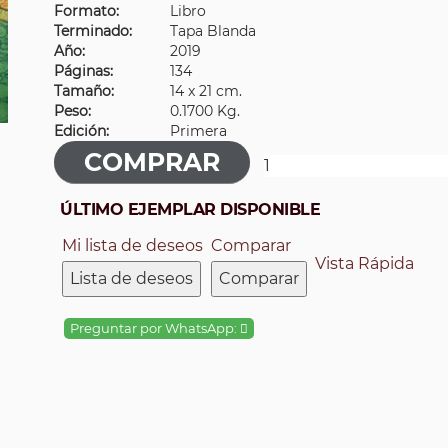
Formato:
Libro
Terminado:
Tapa Blanda
Año:
2019
Páginas:
134
Tamaño:
14 x 21 cm.
Peso:
0.1700 Kg.
Edición:
Primera
ÚLTIMO EJEMPLAR DISPONIBLE
Mi lista de deseos
Comparar
Vista Rápida
Lista de deseos
Comparar
Preguntar por WhatsApp: