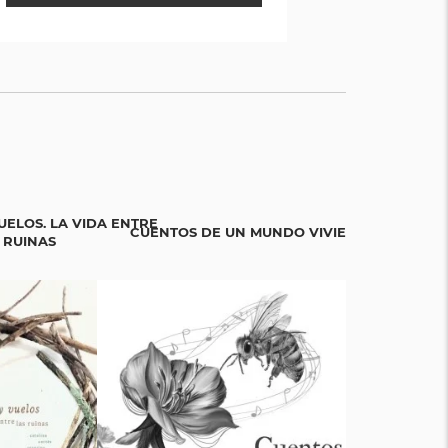
selección
ón.
UELOS. LA VIDA ENTRE
CUENTOS DE UN MUNDO VIVIENTE
BICIGR
 RUINAS