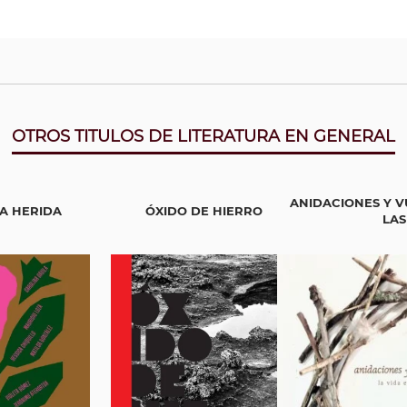
cada en forma póstuma su obra El paso errante, la cual era una 
para la Biblioteca Popular Venezolana del Ministerio de Educaci
todos los titulos de este autor
OTROS TITULOS DE LITERATURA EN GENERAL
ANIDACIONES Y V
A HERIDA
ÓXIDO DE HIERRO
LAS