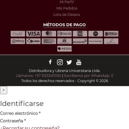
Mi Perfil
Mis Pedidos
Lista de Deseos
MÉTODOS DE PAGO
Distribuidora y Librería Universitaria Ltda.
Llámanos: +57 3125347050
|
Escríbenos por WhatsApp:
Todos los derechos reservados - Copyright © 2026
×
Identificarse
Correo electrónico
*
Contraseña
*
¿Recordar su contraseña?