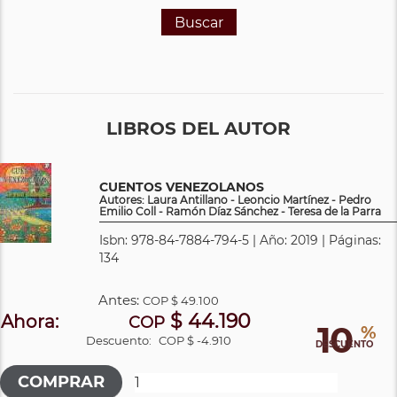
Buscar
LIBROS DEL AUTOR
CUENTOS VENEZOLANOS
Autores: Laura Antillano - Leoncio Martínez - Pedro
Emilio Coll - Ramón Díaz Sánchez - Teresa de la Parra
Isbn: 978-84-7884-794-5 | Año: 2019 | Páginas:
134
Antes:
COP
$ 49.100
$ 44.190
Ahora:
COP
10
%
Descuento:
COP $ -4.910
DESCUENTO