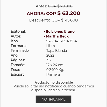
Antes:
COP
$ 79.000
$ 63.200
AHORA:
COP
Descuento
COP $ -15.800
Editorial:
Ediciones Urano
Autor:
Martha Beck
Isbn:
978-84-17694-81-4
Formato:
Libro
Terminado:
Tapa Blanda
Año:
2022
Páginas:
312
Tamaño:
17 x 24 cm.
Peso:
0.2400 Kg.
Edición:
Primera
Producto no disponible.
Puede solicitar ser notificado cuando tengamos
disponibilidad en la tienda.
NOTIFICARME