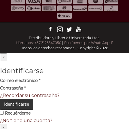
Distribuidora y Librería Universitaria Ltda.
Llámanos: +57 3125347050
|
Escríbenos por WhatsApp:
Todos los derechos reservados - Copyright © 2026
×
Identificarse
Correo electrónico
*
Contraseña
*
¿Recordar su contraseña?
Identificarse
Recuérdeme
¿No tiene una cuenta?
×