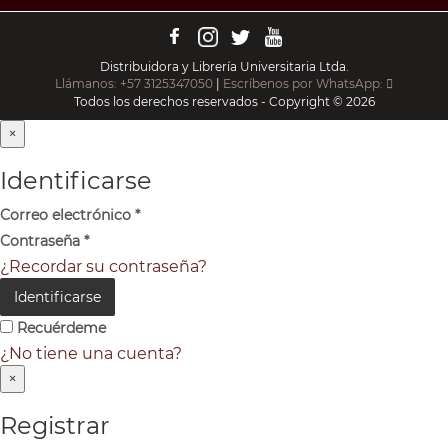
Distribuidora y Librería Universitaria Ltda.
Llámanos: +57 3125347050
|
Escríbenos por WhatsApp:
Todos los derechos reservados - Copyright © 2026
×
Identificarse
Correo electrónico
*
Contraseña
*
¿Recordar su contraseña?
Identificarse
Recuérdeme
¿No tiene una cuenta?
×
Registrar