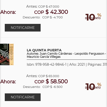
Antes:
COP
$ 47.000
$ 42.300
Ahora:
COP
10
%
Descuento:
COP $ -4.700
DESCUENTO
NOTIFICARME
LA QUINTA PUERTA
Autores: Juan Camilo Cárdenas - Leopoldo Fergusson -
Mauricio García Villegas
Isbn: 978-958-42-9846-1 | Año: 2021 | Páginas: 311
Antes:
COP
$ 65.000
$ 58.500
Ahora:
COP
10
%
Descuento:
COP $ -6.500
DESCUENTO
NOTIFICARME