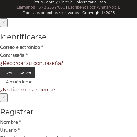
Distribuidora y Librería Universitaria Ltda.
Llámanos: +57 3125347050
|
Escríbenos por WhatsApp:
Todos los derechos reservados - Copyright © 2026
×
Identificarse
Correo electrónico
*
Contraseña
*
¿Recordar su contraseña?
Identificarse
Recuérdeme
¿No tiene una cuenta?
×
Registrar
Nombre
*
Usuario
*