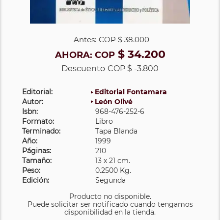
Antes:
COP
$ 38.000
$ 34.200
AHORA:
COP
Descuento
COP $ -3.800
Editorial:
Editorial Fontamara
Autor:
León Olivé
Isbn:
968-476-252-6
Formato:
Libro
Terminado:
Tapa Blanda
Año:
1999
Páginas:
210
Tamaño:
13 x 21 cm.
Peso:
0.2500 Kg.
Edición:
Segunda
Producto no disponible.
Puede solicitar ser notificado cuando tengamos
disponibilidad en la tienda.