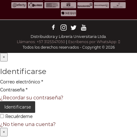
Distribuidora y Librería Universitaria Ltda.
Llámanos: +57 3125347050
|
Escríbenos por WhatsApp:
Todos los derechos reservados - Copyright © 2026
×
Identificarse
Correo electrónico
*
Contraseña
*
¿Recordar su contraseña?
Identificarse
Recuérdeme
¿No tiene una cuenta?
×