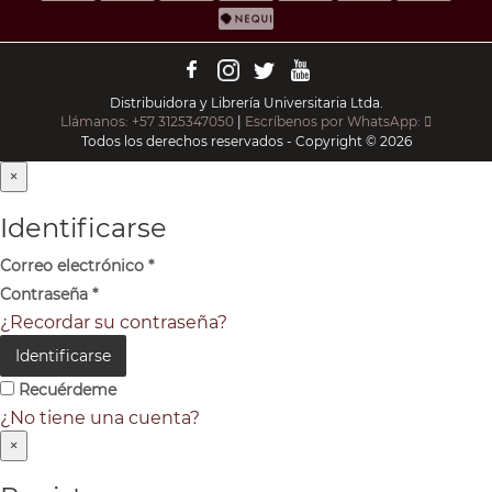
Distribuidora y Librería Universitaria Ltda.
Llámanos: +57 3125347050
|
Escríbenos por WhatsApp:
Todos los derechos reservados - Copyright © 2026
×
Identificarse
Correo electrónico
*
Contraseña
*
¿Recordar su contraseña?
Identificarse
Recuérdeme
¿No tiene una cuenta?
×