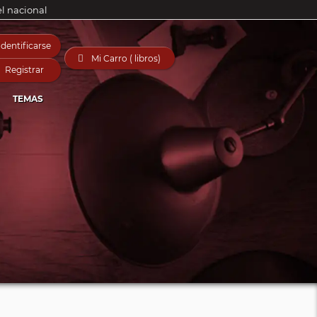
el nacional
Identificarse

Mi Carro ( libros)
Registrar
TEMAS