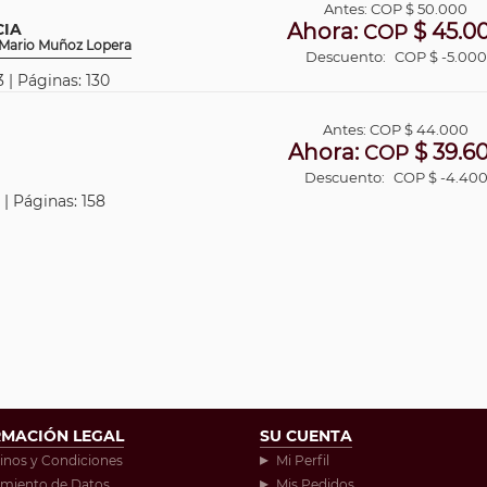
Antes:
COP
$ 50.000
Ahora:
$ 45.0
CIA
COP
n Mario Muñoz Lopera
Descuento:
COP $ -5.000
 | Páginas: 130
Antes:
COP
$ 44.000
Ahora:
$ 39.6
COP
Descuento:
COP $ -4.40
 | Páginas: 158
RMACIÓN LEGAL
SU CUENTA
inos y Condiciones
Mi Perfil
amiento de Datos
Mis Pedidos