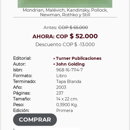
Mondrian, Malévich, Kandinsky, Pollock,
Newman, Rothko y Still
Antes:
COP
$ 65.000
$ 52.000
AHORA:
COP
Descuento
COP $ -13.000
Editorial:
Turner Publicaciones
Autor:
John Golding
Isbn:
968-16-7114-7
Formato:
Libro
Terminado:
Tapa Blanda
Año:
2003
Páginas:
237
Tamaño:
14 x 22 cm.
Peso:
0.3900 Kg.
Edición:
Primera