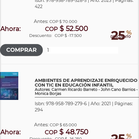
Isbn: 978-958-789-528-5 | Año: 2023 | Páginas:
422
Antes:
COP
$ 70.000
$ 52.500
Ahora:
COP
25
%
Descuento:
COP $ -17.500
DESCUENTO
AMBIENTES DE APRENDIZAJE ENRIQUECIDO
CON TIC EN EDUCACIÓN INFANTIL
Autores: Carmen Ricardo Barreto - John Cano Barrios -
Monica Borjas
Isbn: 978-958-789-279-6 | Año: 2021 | Páginas:
294
Antes:
COP
$ 65.000
$ 48.750
Ahora:
COP
25
%
Descuento:
COP $ -16.250