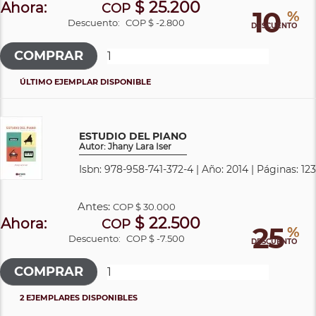
$ 25.200
Ahora:
COP
10
%
Descuento:
COP $ -2.800
DESCUENTO
ÚLTIMO EJEMPLAR DISPONIBLE
ESTUDIO DEL PIANO
Autor: Jhany Lara Iser
Isbn: 978-958-741-372-4 | Año: 2014 | Páginas: 123
Antes:
COP
$ 30.000
$ 22.500
Ahora:
COP
25
%
Descuento:
COP $ -7.500
DESCUENTO
2 EJEMPLARES DISPONIBLES