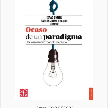
Antes:
COP
$ 54.000