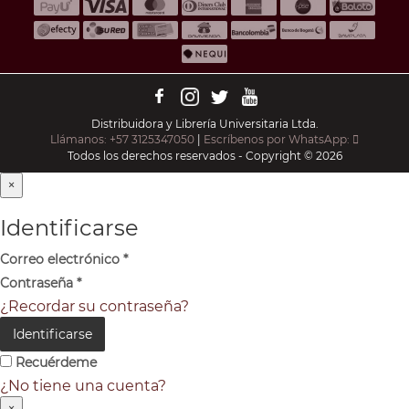
Distribuidora y Librería Universitaria Ltda.
Llámanos: +57 3125347050
|
Escríbenos por WhatsApp:
Todos los derechos reservados - Copyright © 2026
×
Identificarse
Correo electrónico
*
Contraseña
*
¿Recordar su contraseña?
Identificarse
Recuérdeme
¿No tiene una cuenta?
×