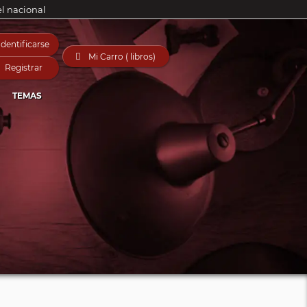
el nacional
Identificarse

Mi Carro ( libros)
Registrar
TEMAS