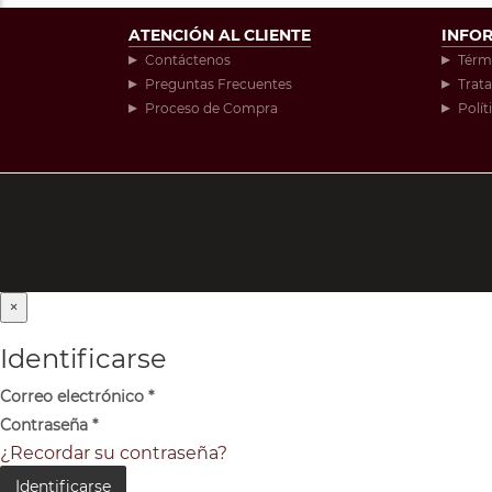
ATENCIÓN AL CLIENTE
INFO
Contáctenos
Térm
Preguntas Frecuentes
Trat
Proceso de Compra
Polít
×
Identificarse
Correo electrónico
*
Contraseña
*
¿Recordar su contraseña?
Identificarse