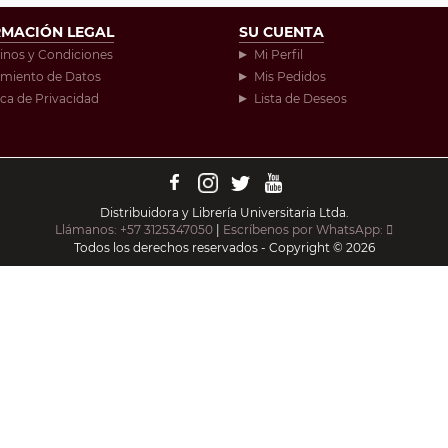
RMACIÓN LEGAL
SU CUENTA
inos y Condiciones
Mi Perfil
amiento de Datos
Mis Pedidos
ica de Privacidad
Lista de Deseos
Distribuidora y Librería Universitaria Ltda.
Llámanos: +57 3125347050
|
Escríbenos por WhatsApp:
Todos los derechos reservados - Copyright © 2026