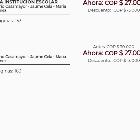
LA INSTITUCIÓN ESCOLAR
Ahora:
$ 27.0
COP
rio Casamayor - Jaume Cela - Maria
Descuento:
COP $ -3.000
únez
áginas: 153
Antes:
COP
$ 30.000
Ahora:
$ 27.0
COP
rio Casamayor - Jaume Cela - Maria
Descuento:
COP $ -3.000
únez
áginas: 163