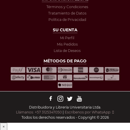
Términos y Condiciones
Tratamiento de Datos
Política de Privacidad
SU CUENTA
Mi Perfil
Mis Pedidos
Lista de Deseos
MÉTODOS DE PAGO
Distribuidora y Librería Universitaria Ltda.
Llámanos: +57 3125347050
|
Escríbenos por WhatsApp:
Todos los derechos reservados - Copyright © 2026
×