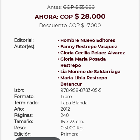
Antes:
COP
$ 35.000
$ 28.000
AHORA:
COP
Descuento
COP $ -7.000
Editorial:
Hombre Nuevo Editores
Autor(es):
Fanny Restrepo Vasquez
Gloria Cecilia Pelaez Alvarez
Gloria Maria Posada
Restrepo
Lia Moreno de Saldarriaga
Maria Libia Restrepo
Betancur
Isbn:
978-958-8783-05-5
Formato:
Libro
Terminado:
Tapa Blanda
Año:
2012
Páginas:
240
Tamaño:
16 x 23 cm.
Peso:
0.5000 Kg.
Edición:
Primera