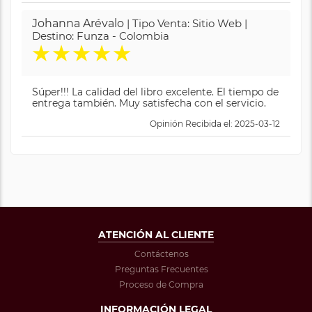
Johanna Arévalo
| Tipo Venta: Sitio Web |
Destino: Funza - Colombia
★
★
★
★
★
Súper!!! La calidad del libro excelente. El tiempo de
entrega también. Muy satisfecha con el servicio.
Opinión Recibida el: 2025-03-12
ATENCIÓN AL CLIENTE
Contáctenos
Preguntas Frecuentes
Proceso de Compra
INFORMACIÓN LEGAL