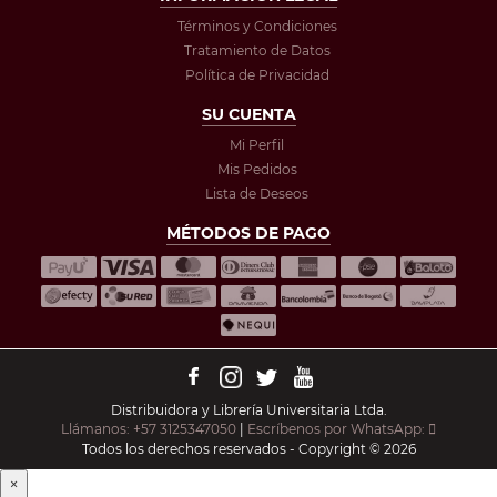
Términos y Condiciones
Tratamiento de Datos
Política de Privacidad
SU CUENTA
Mi Perfil
Mis Pedidos
Lista de Deseos
MÉTODOS DE PAGO
Distribuidora y Librería Universitaria Ltda.
Llámanos: +57 3125347050
|
Escríbenos por WhatsApp:
Todos los derechos reservados - Copyright © 2026
×