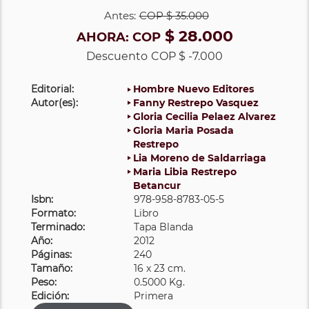
Antes:
COP
$ 35.000
$ 28.000
AHORA:
COP
Descuento
COP $ -7.000
Editorial:
Hombre Nuevo Editores
Autor(es):
Fanny Restrepo Vasquez
Gloria Cecilia Pelaez Alvarez
Gloria Maria Posada
Restrepo
Lia Moreno de Saldarriaga
Maria Libia Restrepo
Betancur
Isbn:
978-958-8783-05-5
Formato:
Libro
Terminado:
Tapa Blanda
Año:
2012
Páginas:
240
Tamaño:
16 x 23 cm.
Peso:
0.5000 Kg.
Edición:
Primera