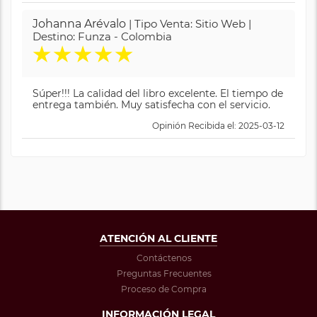
Johanna Arévalo
| Tipo Venta: Sitio Web |
Destino: Funza - Colombia
★
★
★
★
★
Súper!!! La calidad del libro excelente. El tiempo de
entrega también. Muy satisfecha con el servicio.
Opinión Recibida el: 2025-03-12
ATENCIÓN AL CLIENTE
Contáctenos
Preguntas Frecuentes
Proceso de Compra
INFORMACIÓN LEGAL