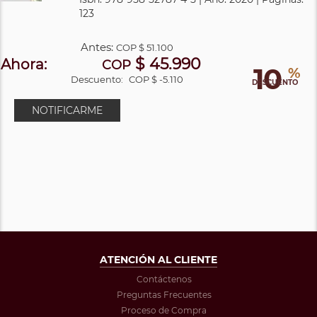
123
Antes:
COP
$ 51.100
$ 45.990
Ahora:
COP
10
%
Descuento:
COP $ -5.110
DESCUENTO
NOTIFICARME
ATENCIÓN AL CLIENTE
Contáctenos
Preguntas Frecuentes
Proceso de Compra