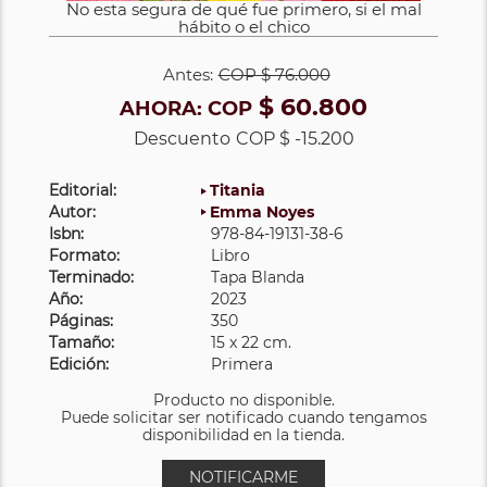
No esta segura de qué fue primero, si el mal
hábito o el chico
Antes:
COP
$ 76.000
$ 60.800
AHORA:
COP
Descuento
COP $ -15.200
Editorial:
Titania
Autor:
Emma Noyes
Isbn:
978-84-19131-38-6
Formato:
Libro
Terminado:
Tapa Blanda
Año:
2023
Páginas:
350
Tamaño:
15 x 22 cm.
Edición:
Primera
Producto no disponible.
Puede solicitar ser notificado cuando tengamos
disponibilidad en la tienda.
NOTIFICARME