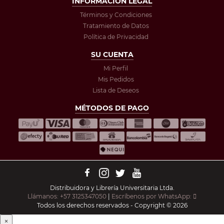
INFORMACIÓN LEGAL
Términos y Condiciones
Tratamiento de Datos
Política de Privacidad
SU CUENTA
Mi Perfil
Mis Pedidos
Lista de Deseos
MÉTODOS DE PAGO
Distribuidora y Librería Universitaria Ltda.
Llámanos: +57 3125347050
|
Escríbenos por WhatsApp:
Todos los derechos reservados - Copyright © 2026
×