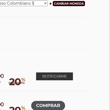
00
NOTIFICARME
20
%
0
DESCUENTO
00
%