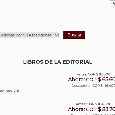
Buscar
LIBROS DE LA EDITORIAL
Antes:
COP
$ 82.000
Ahora:
$ 65.6
COP
Descuento:
COP $ -16.40
Páginas: 288
Antes:
COP
$ 104.000
Ahora:
$ 83.2
COP