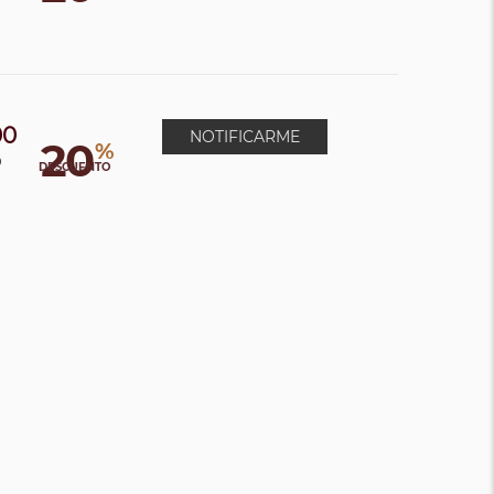
00
NOTIFICARME
20
%
0
DESCUENTO