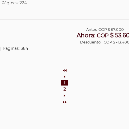
| Páginas: 224
Antes:
COP
$ 67.000
Ahora:
$ 53.6
COP
Descuento:
COP $ -13.40
 | Páginas: 384
Inicio
Anterior
1
2
Siguiente
Final