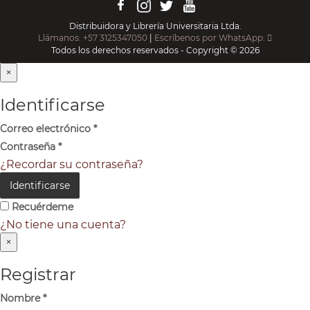
Distribuidora y Librería Universitaria Ltda.
Llámanos: +57 3125347050
|
Escríbenos por WhatsApp:
Todos los derechos reservados - Copyright © 2026
×
Identificarse
Correo electrónico
*
Contraseña
*
¿Recordar su contraseña?
Identificarse
Recuérdeme
¿No tiene una cuenta?
×
Registrar
Nombre
*