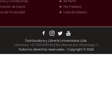
inos y Condiciones
Mi Perfil
amiento de Datos
Mis Pedidos
ica de Privacidad
Lista de Deseos
Distribuidora y Librería Universitaria Ltda.
Llámanos: +57 3125347050
|
Escríbenos por WhatsApp:
Todos los derechos reservados - Copyright © 2026