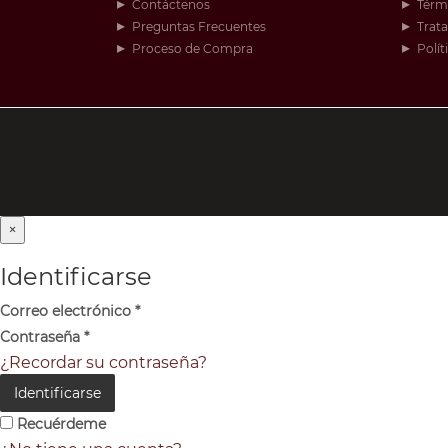
Contáctenos
Térm
Preguntas Frecuentes
Trat
Proceso de Compra
Polít
×
Identificarse
Correo electrónico
*
Contraseña
*
¿Recordar su contraseña?
Identificarse
Recuérdeme