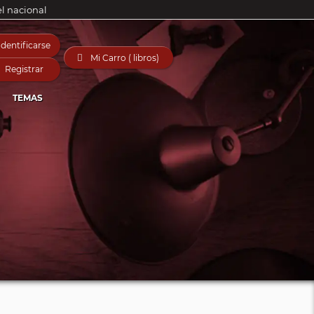
el nacional
Identificarse

Mi Carro ( libros)
Registrar
TEMAS