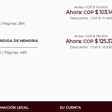
Antes:
COP
$ 114.600
Ahora:
$ 103.1
COP
Descuento:
COP $ -11.46
 | Páginas: 384
Antes:
COP
$ 139.300
Ahora:
$ 125.3
PÉRDIDA DE MEMORIA
COP
Descuento:
COP $ -13.93
0 | Páginas: 480
RMACIÓN LEGAL
SU CUENTA