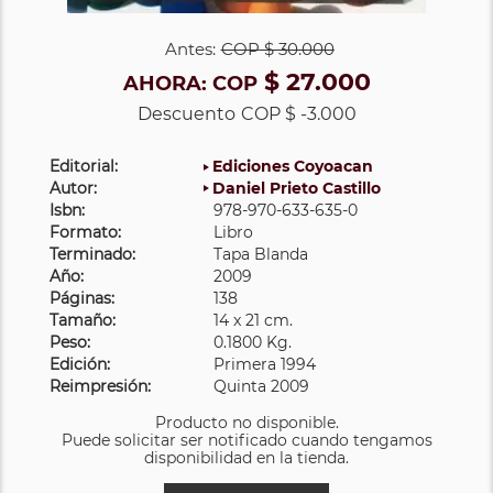
Antes:
COP
$ 30.000
$ 27.000
AHORA:
COP
Descuento
COP $ -3.000
Editorial:
Ediciones Coyoacan
Autor:
Daniel Prieto Castillo
Isbn:
978-970-633-635-0
Formato:
Libro
Terminado:
Tapa Blanda
Año:
2009
Páginas:
138
Tamaño:
14 x 21 cm.
Peso:
0.1800 Kg.
Edición:
Primera 1994
Reimpresión:
Quinta 2009
Producto no disponible.
Puede solicitar ser notificado cuando tengamos
disponibilidad en la tienda.