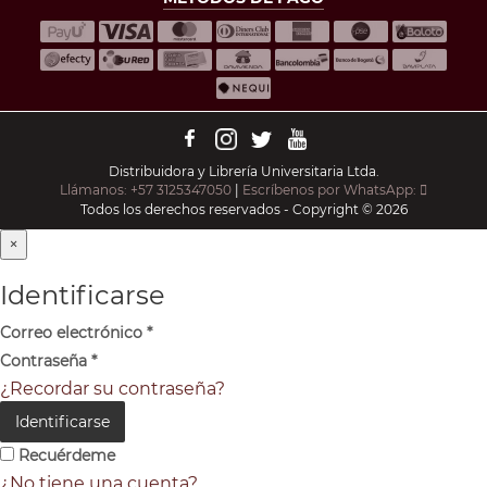
Distribuidora y Librería Universitaria Ltda.
Llámanos: +57 3125347050
|
Escríbenos por WhatsApp:
Todos los derechos reservados - Copyright © 2026
×
Identificarse
Correo electrónico
*
Contraseña
*
¿Recordar su contraseña?
Identificarse
Recuérdeme
¿No tiene una cuenta?