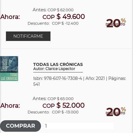
Antes:
COP
$ 62.000
$ 49.600
Ahora:
COP
20
%
Descuento:
COP $ -12.400
DESCUENTO
NOTIFICARME
TODAS LAS CRÓNICAS
Autor: Clarice Lispector
Isbn: 978-607-16-7308-4 | Año: 2021 | Páginas:
541
Antes:
COP
$ 65.000
$ 52.000
Ahora:
COP
20
%
Descuento:
COP $ -13.000
DESCUENTO