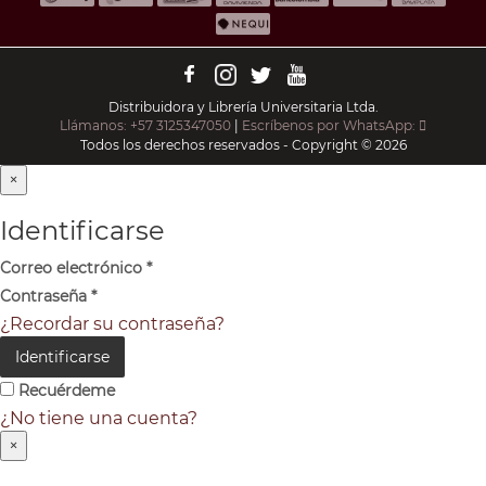
Distribuidora y Librería Universitaria Ltda.
Llámanos: +57 3125347050
|
Escríbenos por WhatsApp:
Todos los derechos reservados - Copyright © 2026
×
Identificarse
Correo electrónico
*
Contraseña
*
¿Recordar su contraseña?
Identificarse
Recuérdeme
¿No tiene una cuenta?
×