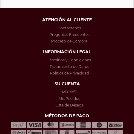
ATENCIÓN AL CLIENTE
Contáctenos
Preguntas Frecuentes
Proceso de Compra
INFORMACIÓN LEGAL
Términos y Condiciones
Tratamiento de Datos
Política de Privacidad
SU CUENTA
Mi Perfil
Mis Pedidos
Lista de Deseos
MÉTODOS DE PAGO