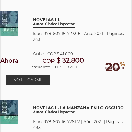
NOVELAS III.
Autor: Clarice Lispector
Isbn: 978-607-16-7273-5 | Año: 2021 | Páginas:
243
Antes:
COP
$ 41.000
$ 32.800
Ahora:
COP
20
%
Descuento:
COP $ -8.200
DESCUENTO
NOTIFICARME
NOVELAS II. LA MANZANA EN LO OSCURO
Autor: Clarice Lispector
Isbn: 978-607-16-7261-2 | Año: 2021 | Páginas:
495