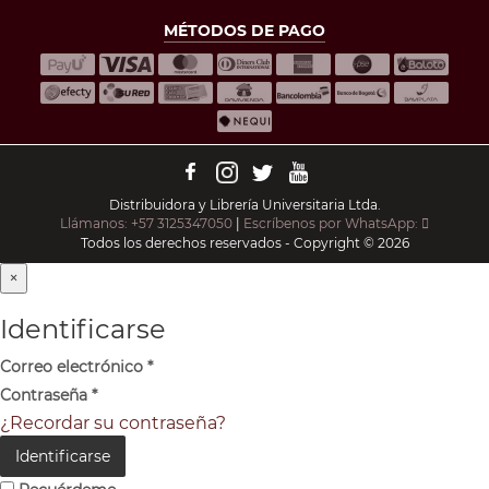
MÉTODOS DE PAGO
Distribuidora y Librería Universitaria Ltda.
Llámanos: +57 3125347050
|
Escríbenos por WhatsApp:
Todos los derechos reservados - Copyright © 2026
×
Identificarse
Correo electrónico
*
Contraseña
*
¿Recordar su contraseña?
Identificarse