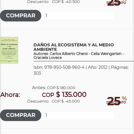
25
Descuento:
COP $ -40.500
DESCUENTO
DAÑOS AL ECOSISTEMA Y AL MEDIO
AMBIENTE
Autores: Carlos Alberto Ghersi - Celia Weingarten -
Graciela Lovece
Isbn: 978-950-508-960-4 | Año: 2012 | Páginas:
303
Antes:
COP
$ 180.000
$ 135.000
Ahora:
COP
25
%
Descuento:
COP $ -45.000
DESCUENTO