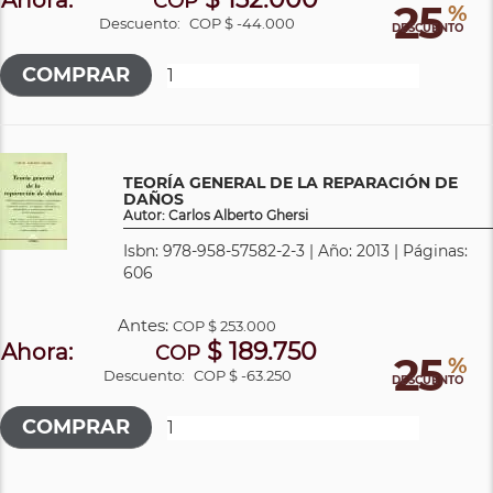
COP
25
%
Descuento:
COP $ -44.000
DESCUENTO
TEORÍA GENERAL DE LA REPARACIÓN DE
DAÑOS
Autor: Carlos Alberto Ghersi
Isbn: 978-958-57582-2-3 | Año: 2013 | Páginas:
606
Antes:
COP
$ 253.000
$ 189.750
Ahora:
COP
25
%
Descuento:
COP $ -63.250
DESCUENTO