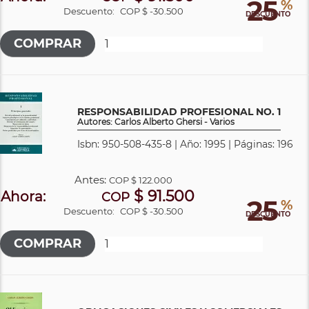
25
%
Descuento:
COP $ -30.500
DESCUENTO
RESPONSABILIDAD PROFESIONAL NO. 1
Autores: Carlos Alberto Ghersi - Varios
Isbn: 950-508-435-8 | Año: 1995 | Páginas: 196
Antes:
COP
$ 122.000
$ 91.500
Ahora:
COP
25
%
Descuento:
COP $ -30.500
DESCUENTO