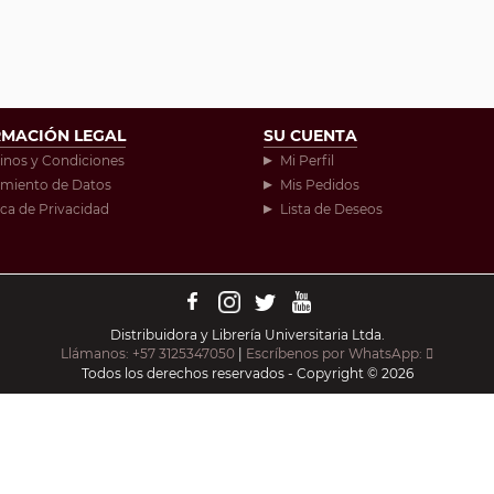
RMACIÓN LEGAL
SU CUENTA
inos y Condiciones
Mi Perfil
amiento de Datos
Mis Pedidos
ica de Privacidad
Lista de Deseos
Distribuidora y Librería Universitaria Ltda.
Llámanos: +57 3125347050
|
Escríbenos por WhatsApp:
Todos los derechos reservados - Copyright © 2026