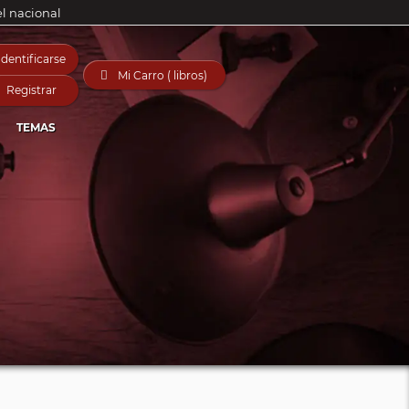
el nacional
Identificarse

Mi Carro ( libros)
Registrar
TEMAS