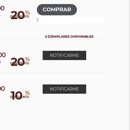
00
20
%
0
DESCUENTO
2 EJEMPLARES DISPONIBLES
00
NOTIFICARME
20
%
0
DESCUENTO
00
NOTIFICARME
10
%
DESCUENTO