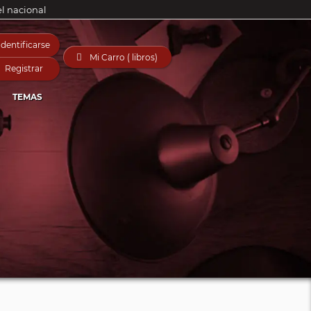
el nacional
Identificarse

Mi Carro ( libros)
Registrar
TEMAS