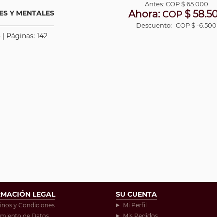
Antes:
COP
$ 65.000
Ahora:
$ 58.5
ES Y MENTALES
COP
Descuento:
COP $ -6.500
 | Páginas: 142
RMACIÓN LEGAL
SU CUENTA
inos y Condiciones
Mi Perfil
amiento de Datos
Mis Pedidos