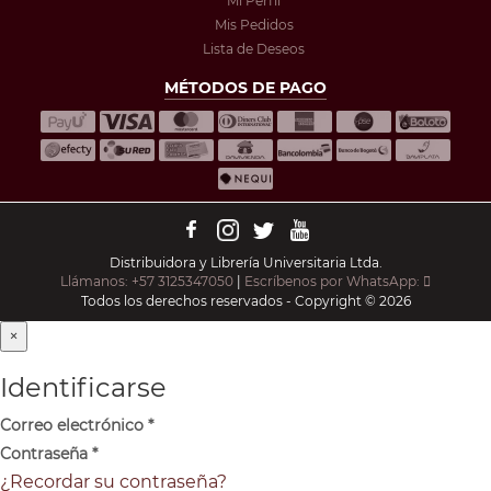
Mi Perfil
Mis Pedidos
Lista de Deseos
MÉTODOS DE PAGO
Distribuidora y Librería Universitaria Ltda.
Llámanos: +57 3125347050
|
Escríbenos por WhatsApp:
Todos los derechos reservados - Copyright © 2026
×
Identificarse
Correo electrónico
*
Contraseña
*
¿Recordar su contraseña?