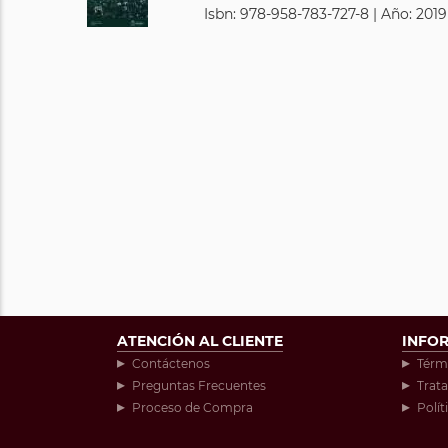
Isbn: 978-958-783-727-8 | Año: 2019
ATENCIÓN AL CLIENTE
INFO
Contáctenos
Térm
Preguntas Frecuentes
Trat
Proceso de Compra
Polít