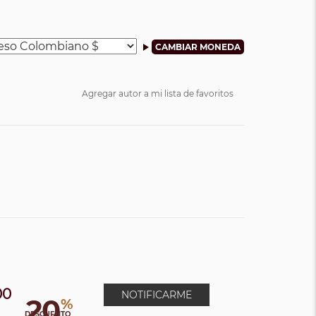
Agregar autor a mi lista de favoritos
00
NOTIFICARME
20
%
0
DESCUENTO