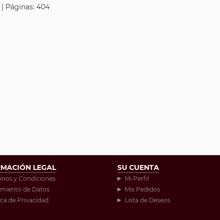
 | Páginas: 404
RMACIÓN LEGAL
SU CUENTA
inos y Condiciones
Mi Perfil
amiento de Datos
Mis Pedidos
ica de Privacidad
Lista de Deseos