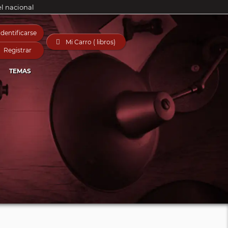
el nacional
Identificarse

Mi Carro ( libros)
Registrar
TEMAS