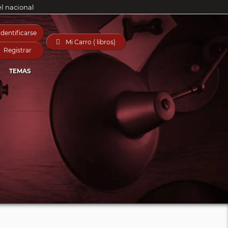
el nacional
Identificarse

Mi Carro ( libros)
Registrar
TEMAS