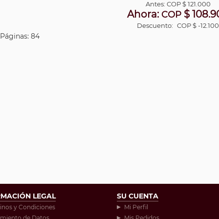
Antes:
COP
$ 121.000
Ahora:
$ 108.9
COP
Descuento:
COP $ -12.10
| Páginas: 84
RMACIÓN LEGAL
SU CUENTA
inos y Condiciones
Mi Perfil
amiento de Datos
Mis Pedidos