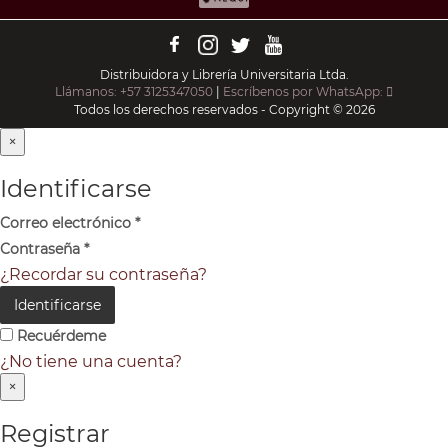
Distribuidora y Librería Universitaria Ltda.
Llámanos: +57 3125347050
|
Escríbenos por WhatsApp:
Todos los derechos reservados - Copyright © 2026
×
Identificarse
Correo electrónico
*
Contraseña
*
¿Recordar su contraseña?
Identificarse
Recuérdeme
¿No tiene una cuenta?
×
Registrar