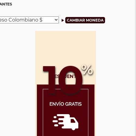
TANTES
10
%