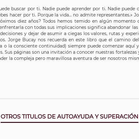
uede buscar por ti. Nadie puede aprender por ti. Nadie puede cr
ebes hacer por ti. Porque la vida… no admite representantes.» J
róximos diez años? Todos hemos temido en algún momento qu
enfrentarla con todas sus implicaciones significa abandonar la
decisiones y dejar de asumir a ciegas los valores, rutas y exp
s. Jorge Bucay nos recuerda en este libro que el camino del
ia o la consciente continuidad) siempre puede comenzar aquí 
. Sus páginas son una invitación a conocer nuestras fortalezas y
der la compleja pero maravillosa aventura de ser nosotros mis
OTROS TITULOS DE AUTOAYUDA Y SUPERACIÓN