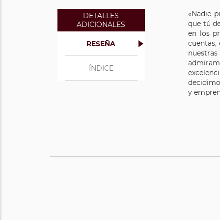
«Nadie p
DETALLES
que tú d
ADICIONALES
en los p
cuentas, 
RESEÑA
nuestras 
admiramo
ÍNDICE
excelenc
decidimos
y empren