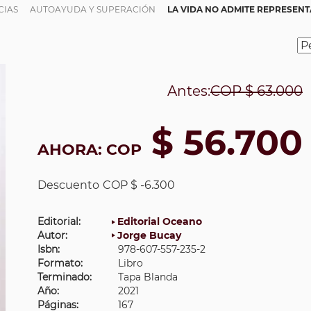
CIAS
AUTOAYUDA Y SUPERACIÓN
LA VIDA NO ADMITE REPRESEN
Antes:
COP
$ 63.000
$ 56.700
AHORA:
COP
Descuento
COP $ -6.300
Editorial:
Editorial Oceano
Autor:
Jorge Bucay
Isbn:
978-607-557-235-2
Formato:
Libro
Terminado:
Tapa Blanda
Año:
2021
Páginas:
167