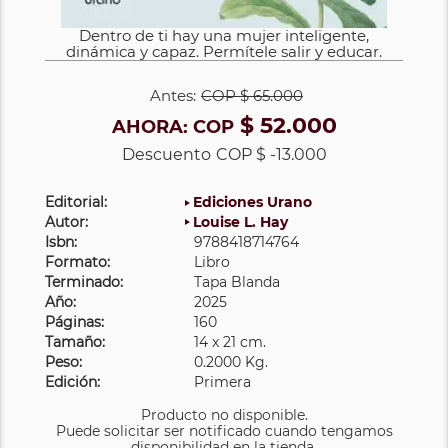
Dentro de ti hay una mujer inteligente,
dinámica y capaz. Permítele salir y educar.
Antes:
COP
$ 65.000
$ 52.000
AHORA:
COP
Descuento
COP $ -13.000
Editorial:
Ediciones Urano
Autor:
Louise L. Hay
Isbn:
9788418714764
Formato:
Libro
Terminado:
Tapa Blanda
Año:
2025
Páginas:
160
Tamaño:
14 x 21 cm.
Peso:
0.2000 Kg.
Edición:
Primera
Producto no disponible.
Puede solicitar ser notificado cuando tengamos
disponibilidad en la tienda.