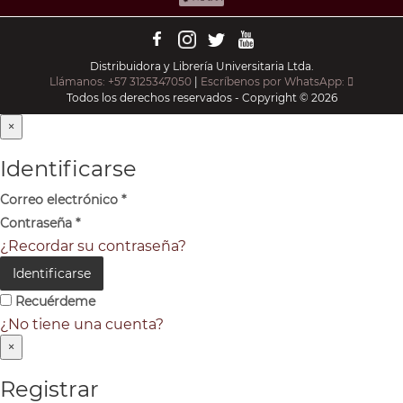
Distribuidora y Librería Universitaria Ltda.
Llámanos: +57 3125347050
|
Escríbenos por WhatsApp:
Todos los derechos reservados - Copyright © 2026
×
Identificarse
Correo electrónico
*
Contraseña
*
¿Recordar su contraseña?
Identificarse
Recuérdeme
¿No tiene una cuenta?
×
Registrar