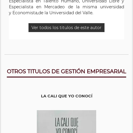
Especialista en Talento Humano, Universidad Libre y
en Ciencias de la Organización, Universidad del Valle y
), Tulane
Organizational Behavior
of Management (
Especialista en Mercadeo de la misma universidad
University – Estados Unidos. Magíster en
Administrador de empresas, de la misma universidad.
y Economista,de la Universidad del Valle.
Administración, Universidad del Valle e Ingeniera
Industrial, de la misma universidad.
Ver todos los titulos de este autor
Ver todos los titulos de este autor
Ver todos los titulos de este autor
OTROS TITULOS DE GESTIÓN EMPRESARIAL
LA CALI QUE YO CONOCÍ