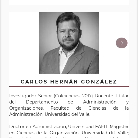
GUILLERMO MURILLO VARGAS
CARLOS HERNÁN GONZÁLEZ
MÓNICA GARCÍA SOLARTE
Investigador Senior (Colciencias, 2017) Docente Titular
Investigador Senior (Colciencias, 2017). Coordinador
Investigador Senior (Colciencias, 2017) Docente Titular
del Departamento de Administración y
nacional del Consejo Nacional de Acreditación (CNA).
del Departamento de Administración y
Organizaciones, Facultad de Ciencias de la
Docente Titular del Departamento de Administración y
Organizaciones, Facultad de Ciencias de la
Administración, Universidad del Valle.
Organizaciones, Facultad de Ciencias de la
Administración, Universidad del Valle.
Administración, Universidad del Valle.
Doctor en Administración, Universidad EAFIT. Magister
Doctora en Administración y Dirección de Empresas,
en Ciencias de la Organización, Universidad del Valle;
Doctor en Administración, Universidad EAFIT, Magister
Universidad Politécnica de Cartagena – España. Master