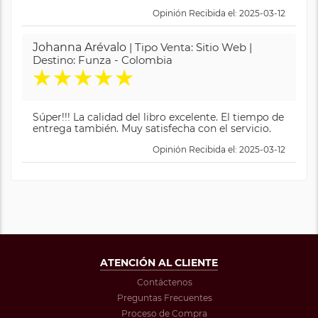
Opinión Recibida el: 2025-03-12
Johanna Arévalo
| Tipo Venta: Sitio Web |
Destino: Funza - Colombia
★
★
★
★
★
Súper!!! La calidad del libro excelente. El tiempo de
entrega también. Muy satisfecha con el servicio.
Opinión Recibida el: 2025-03-12
ATENCIÓN AL CLIENTE
Contáctenos
Preguntas Frecuentes
Proceso de Compra