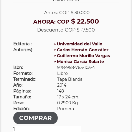
Antes:
COP
$ 30.000
$ 22.500
AHORA:
COP
Descuento
COP $ -7.500
Editorial:
Universidad del Valle
Autor(es):
Carlos Hernán González
Guillermo Murillo Vargas
Mónica García Solarte
Isbn:
978-958-765-103-4
Formato:
Libro
Terminado:
Tapa Blanda
Año:
2014
Páginas:
148
Tamaño:
17 x 24 cm.
Peso:
0.2900 Kg.
Edición:
Primera