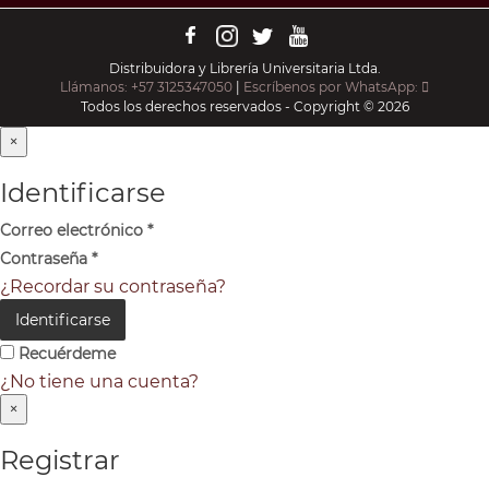
Distribuidora y Librería Universitaria Ltda.
Llámanos: +57 3125347050
|
Escríbenos por WhatsApp:
Todos los derechos reservados - Copyright © 2026
×
Identificarse
Correo electrónico
*
Contraseña
*
¿Recordar su contraseña?
Identificarse
Recuérdeme
¿No tiene una cuenta?
×
Registrar