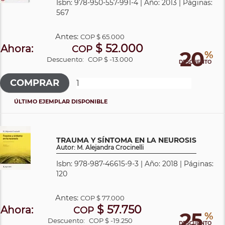
Isbn: 978-950-557-991-4 | Año: 2013 | Páginas:
567
Antes:
COP
$ 65.000
$ 52.000
Ahora:
COP
20
%
Descuento:
COP $ -13.000
DESCUENTO
ÚLTIMO EJEMPLAR DISPONIBLE
TRAUMA Y SÍNTOMA EN LA NEUROSIS
Autor: M. Alejandra Crocinelli
Isbn: 978-987-46615-9-3 | Año: 2018 | Páginas:
120
Antes:
COP
$ 77.000
$ 57.750
Ahora:
COP
25
%
Descuento:
COP $ -19.250
DESCUENTO