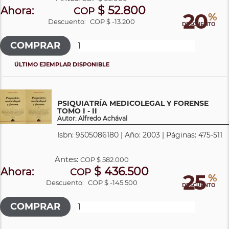
$ 52.800
Ahora:
COP
20
%
Descuento:
COP $ -13.200
DESCUENTO
ÚLTIMO EJEMPLAR DISPONIBLE
PSIQUIATRÍA MEDICOLEGAL Y FORENSE
TOMO I - II
Autor: Alfredo Achával
Isbn: 9505086180 | Año: 2003 | Páginas: 475-511
Antes:
COP
$ 582.000
$ 436.500
Ahora:
COP
25
%
Descuento:
COP $ -145.500
DESCUENTO