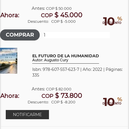
Antes:
COP
$ 50.000
$ 45.000
Ahora:
COP
10
%
Descuento:
COP $ -5.000
DESCUENTO
EL FUTURO DE LA HUMANIDAD
Autor: Augusto Cury
Isbn: 978-607-557-623-7 | Año: 2022 | Páginas:
335
Antes:
COP
$ 82.000
$ 73.800
Ahora:
COP
10
%
Descuento:
COP $ -8.200
DESCUENTO
NOTIFICARME