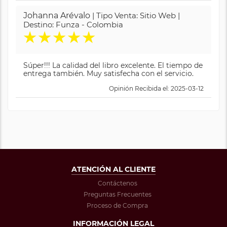
Johanna Arévalo
| Tipo Venta: Sitio Web |
Destino: Funza - Colombia
★
★
★
★
★
Súper!!! La calidad del libro excelente. El tiempo de
entrega también. Muy satisfecha con el servicio.
Opinión Recibida el: 2025-03-12
ATENCIÓN AL CLIENTE
Contáctenos
Preguntas Frecuentes
Proceso de Compra
INFORMACIÓN LEGAL