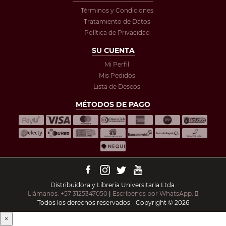
Términos y Condiciones
Tratamiento de Datos
Política de Privacidad
SU CUENTA
Mi Perfil
Mis Pedidos
Lista de Deseos
MÉTODOS DE PAGO
Distribuidora y Librería Universitaria Ltda.
Llámanos: +57 3125347050
|
Escríbenos por WhatsApp:
Todos los derechos reservados - Copyright © 2026
×