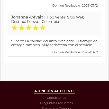
Opinión Recibida el: 2025-03-12
Johanna Arévalo
| Tipo Venta: Sitio Web |
Destino: Funza - Colombia
★
★
★
★
★
Súper!!! La calidad del libro excelente. El tiempo de
entrega también. Muy satisfecha con el servicio.
Opinión Recibida el: 2025-03-12
ATENCIÓN AL CLIENTE
Contáctenos
Preguntas Frecuentes
Proceso de Compra