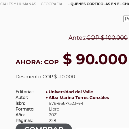
OCIALES Y HUMANAS
GEOGRAFÍA
LIQUENES CORTICOLAS EN EL C
Antes:
COP
$ 100.000
$ 90.000
AHORA:
COP
Descuento
COP $ -10.000
Editorial:
Universidad del Valle
Autor:
Alba Marina Torres Gonzáles
Isbn:
978-968-7523-4-1
Formato:
Libro
Año:
2021
Páginas:
228