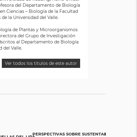
profesora del Departamento de Biología
n Ciencias – Biología de la Facultad
 de la Universidad del Valle.
ología de Plantas y Microorganismos
directora del Grupo de Investigación
dscritos al Departamento de Biología
ad del Valle.
Ver todos los titulos de este autor
PERSPECTIVAS SOBRE SUSTENTABILIDAD
ESCLAVOS E I
UELLAS DEL LIPA