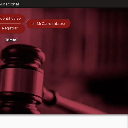
el nacional
Identificarse

Mi Carro ( libros)
Registrar
TEMAS