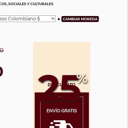
S, SOCIALES Y CULTURALES
00
0
25
%