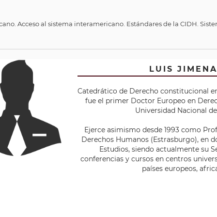
icano. Acceso al sistema interamericano. Estándares de la CIDH. Sist
VÍCTOR BAZÁN
LUIS JIMEN
ctorado en Ciencias Jurídicas y Sociales en la Universidad de M
Catedrático de Derecho constitucional en
entina), y otros estudios de posgrado en España, Francia, Grecia,
fue el primer Doctor Europeo en Derec
sta Rica, entre otros. Profesor Titular Efectivo de las materias 
Universidad Nacional de 
titucional y Derecho Internacional Público. Fundador y actual 
Instituto de Derecho Constitucional, Procesal Constitucional y 
Ejerce asimismo desde 1993 como Profes
anos, Facultad de Derecho y Ciencias Sociales, Universidad Cat
Derechos Humanos (Estrasburgo), en do
o; entre otras. Profesor de Posgrado en la Universidad de Bueno
Estudios, siendo actualmente su S
(UBA) y (ii) en diversas Universidades argentinas y del exterior
conferencias y cursos en centros univer
países europeos, afri
todos los titulos de este autor