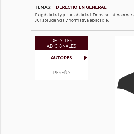
TEMAS:
DERECHO EN GENERAL
Exigibilidad y justiciabilidad. Derecho latinoamer
Jurisprudencia y normativa aplicable.
DETALLES
ADICIONALES
Do
AUTORES
(Arg
Co
RESEÑA
Cons
del 
Hum
Cuy
Ver 