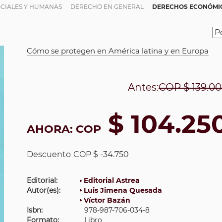
OCIALES Y HUMANAS
DERECHO EN GENERAL
DERECHOS ECONÓMICO
Cómo se protegen en América latina y en Europa
Antes:
COP
$ 139.0
$ 104.25
AHORA:
COP
Descuento
COP $ -34.750
Editorial:
Editorial Astrea
Autor(es):
Luis Jimena Quesada
Víctor Bazán
Isbn:
978-987-706-034-8
Formato:
Libro