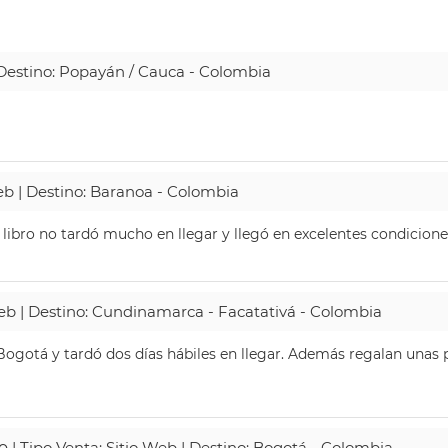
| Destino: Popayán / Cauca - Colombia
Web | Destino: Baranoa - Colombia
 libro no tardó mucho en llegar y llegó en excelentes condicione
Web | Destino: Cundinamarca - Facatativá - Colombia
ogotá y tardó dos días hábiles en llegar. Además regalan unas p
o
| Tipo Venta: Sitio Web | Destino: Bogotá - Colombia