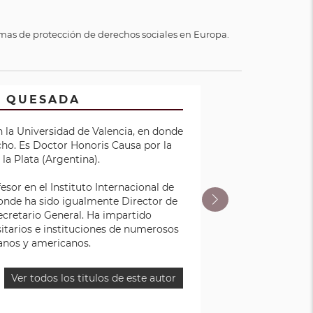
emas de protección de derechos sociales en Europa.
A QUESADA
endoza
 la Universidad de Valencia, en donde
 Brasil,
ho. Es Doctor Honoris Causa por la
Derecho
la Plata (Argentina).
Director
Derechos
or en el Instituto Internacional de
ólica de
nde ha sido igualmente Director de
s Aires
ecretario General. Ha impartido
.
sitarios e instituciones de numerosos
canos y americanos.
Ver todos los titulos de este autor