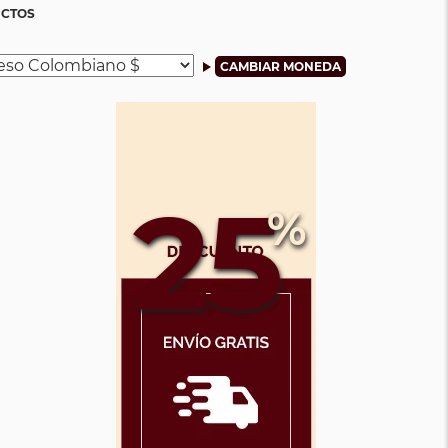
ICTOS
25
%