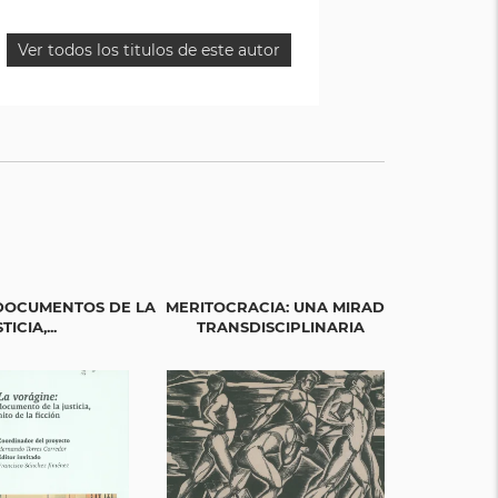
Ver todos los titulos de este autor
 DOCUMENTOS DE LA
MERITOCRACIA: UNA MIRADA
LAS PROMESAS
TICIA,...
TRANSDISCIPLINARIA