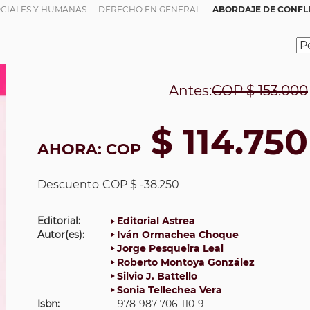
OCIALES Y HUMANAS
DERECHO EN GENERAL
ABORDAJE DE CONFL
Antes:
COP
$ 153.000
$ 114.750
AHORA:
COP
Descuento
COP $ -38.250
Editorial:
Editorial Astrea
Autor(es):
Iván Ormachea Choque
Jorge Pesqueira Leal
Roberto Montoya González
Silvio J. Battello
Sonia Tellechea Vera
Isbn:
978-987-706-110-9