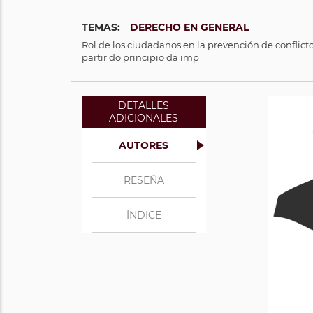
TEMAS:
DERECHO EN GENERAL
Rol de los ciudadanos en la prevención de conflictos 
partir do principio da imp
DETALLES
ADICIONALES
Docto
Abog
AUTORES
según
(201
y la
Ver 
RESEÑA
Uni
Der
As
Bachi
dir
ÍNDICE
Sul 
de
Ver 
Ver 