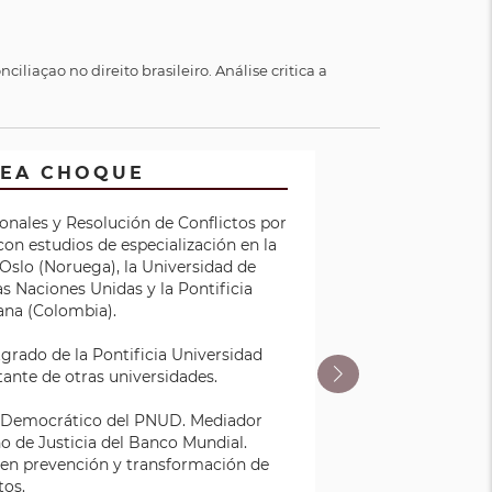
iliaçao no direito brasileiro. Análise critica a
HEA CHOQUE
ediación,
Judicial
UBA
onales y Resolución de Conflictos por
co, USAID
do Sul -
con estudios de especialización en la
tora del
icia
Oslo (Noruega), la Universidad de
tura en
de la
as Naciones Unidas y la Pontificia
loma de
oyectos
ana (Colombia).
Grande do
es sobre
il. Área
grado de la Pontificia Universidad
cional
itante de otras universidades.
o Democrático del PNUD. Mediador
o de Justicia del Banco Mundial.
l en prevención y transformación de
tos.