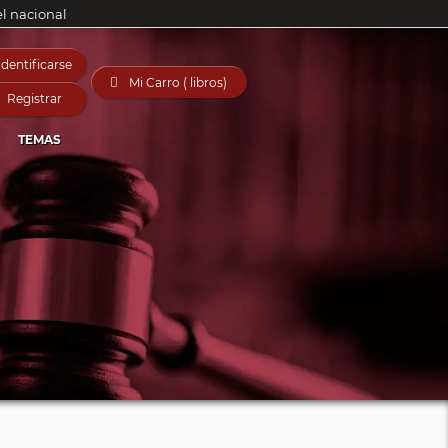
el nacional
Identificarse

Mi Carro ( libros)
Registrar
TEMAS