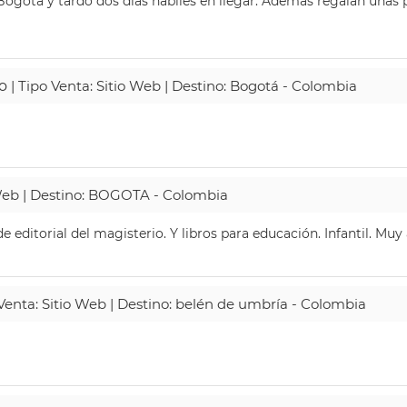
ogotá y tardó dos días hábiles en llegar. Además regalan unas p
o
| Tipo Venta: Sitio Web | Destino: Bogotá - Colombia
 Web | Destino: BOGOTA - Colombia
 editorial del magisterio. Y libros para educación. Infantil. Mu
 Venta: Sitio Web | Destino: belén de umbría - Colombia