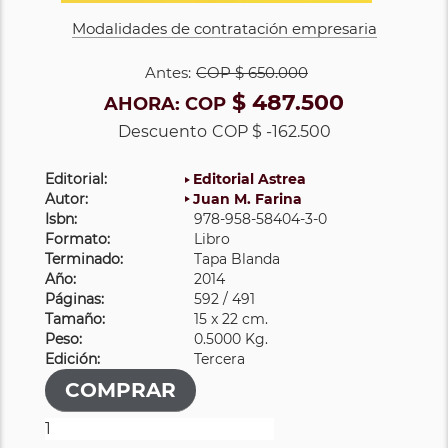
Modalidades de contratación empresaria
Antes:
COP
$ 650.000
$ 487.500
AHORA:
COP
Descuento
COP $ -162.500
Editorial:
Editorial Astrea
Autor:
Juan M. Farina
Isbn:
978-958-58404-3-0
Formato:
Libro
Terminado:
Tapa Blanda
Año:
2014
Páginas:
592 / 491
Tamaño:
15 x 22 cm.
Peso:
0.5000 Kg.
Edición:
Tercera