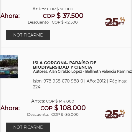
Antes:
COP
$ 50.000
$ 37.500
Ahora:
COP
25
%
Descuento:
COP $ -12.500
DESCUENTO
NOTIFICARME
ISLA GORGONA. PARAÍSO DE
BIODIVERSIDAD Y CIENCIA
Autores: Alan Giraldo López - Bellineth Valencia Ramírez
Isbn: 978-958-670-988-0 | Año: 2012 | Páginas:
224
Antes:
COP
$ 144.000
$ 108.000
Ahora:
COP
25
%
Descuento:
COP $ -36.000
DESCUENTO
NOTIFICARME