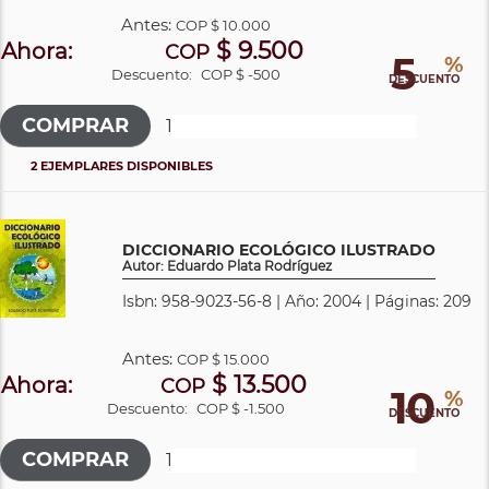
Antes:
COP
$ 10.000
$ 9.500
Ahora:
COP
5
%
Descuento:
COP $ -500
DESCUENTO
2 EJEMPLARES DISPONIBLES
DICCIONARIO ECOLÓGICO ILUSTRADO
Autor: Eduardo Plata Rodríguez
Isbn: 958-9023-56-8 | Año: 2004 | Páginas: 209
Antes:
COP
$ 15.000
$ 13.500
Ahora:
COP
10
%
Descuento:
COP $ -1.500
DESCUENTO