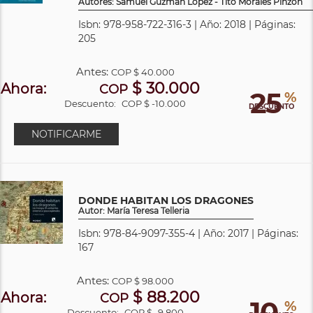
Autores: Samuel Guzmán López - Tito Morales Pinzón
Isbn: 978-958-722-316-3 | Año: 2018 | Páginas:
205
Antes:
COP
$ 40.000
$ 30.000
Ahora:
COP
25
%
Descuento:
COP $ -10.000
DESCUENTO
NOTIFICARME
DONDE HABITAN LOS DRAGONES
Autor: María Teresa Telleria
Isbn: 978-84-9097-355-4 | Año: 2017 | Páginas:
167
Antes:
COP
$ 98.000
$ 88.200
Ahora:
COP
10
%
Descuento:
COP $ -9.800