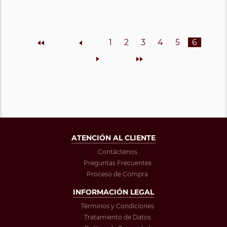
Inicio
Anterior
1
2
3
4
5
6
Siguiente
Final
ATENCIÓN AL CLIENTE
Contáctenos
Preguntas Frecuentes
Proceso de Compra
INFORMACIÓN LEGAL
Términos y Condiciones
Tratamiento de Datos