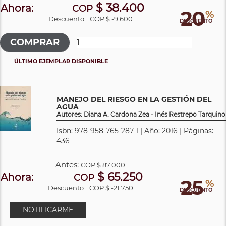
$ 38.400
Ahora:
COP
20
%
Descuento:
COP $ -9.600
DESCUENTO
ÚLTIMO EJEMPLAR DISPONIBLE
MANEJO DEL RIESGO EN LA GESTIÓN DEL
AGUA
Autores: Diana A. Cardona Zea - Inés Restrepo Tarquino
Isbn: 978-958-765-287-1 | Año: 2016 | Páginas:
436
Antes:
COP
$ 87.000
$ 65.250
Ahora:
COP
25
%
Descuento:
COP $ -21.750
DESCUENTO
NOTIFICARME