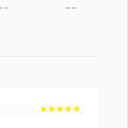
★
★
★
★
★