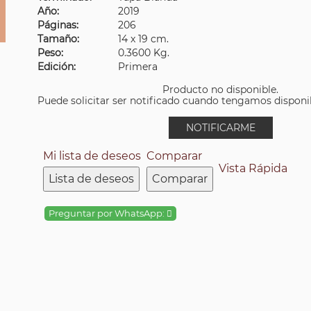
Año:
2019
Páginas:
206
Tamaño:
14 x 19 cm.
Peso:
0.3600 Kg.
Edición:
Primera
Producto no disponible.
Puede solicitar ser notificado cuando tengamos disponibi
NOTIFICARME
Mi lista de deseos
Comparar
Vista Rápida
Lista de deseos
Comparar
Preguntar por WhatsApp: