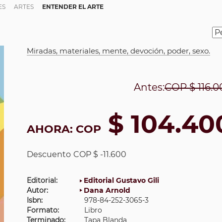
ES
ARTES
ENTENDER EL ARTE
Miradas, materiales, mente, devoción, poder, sexo.
Antes:
COP
$ 116.0
$ 104.40
AHORA:
COP
Descuento
COP $ -11.600
Editorial:
Editorial Gustavo Gili
Autor:
Dana Arnold
Isbn:
978-84-252-3065-3
Formato:
Libro
Terminado:
Tapa Blanda