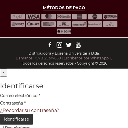
MÉTODOS DE PAGO
Distribuidora y Librería Universitaria Ltda.
Llámanos: +57 3125347050
|
Escríbenos por WhatsApp:
Todos los derechos reservados - Copyright © 2026
×
Identificarse
Correo electrónico
*
Contraseña
*
¿Recordar su contraseña?
Identificarse
Recuérdeme