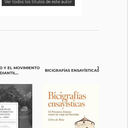
Ver todos los titulos de este autor
D Y EL MOVIMIENTO
TEJIENDO SAB
BICIGRAFÍAS ENSAYÍSTICAS
IANTIL...