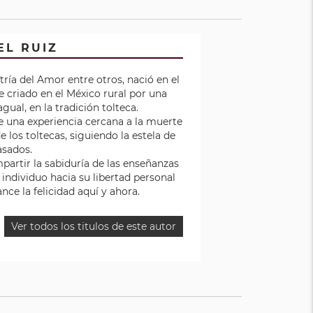
EL RUIZ
ría del Amor entre otros, nació en el
e criado en el México rural por una
ual, en la tradición tolteca.
e una experiencia cercana a la muerte
e los toltecas, siguiendo la estela de
asados.
partir la sabiduría de las enseñanzas
l individuo hacia su libertad personal
nce la felicidad aquí y ahora.
Ver todos los titulos de este autor