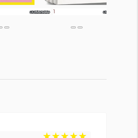
★
★
★
★
★