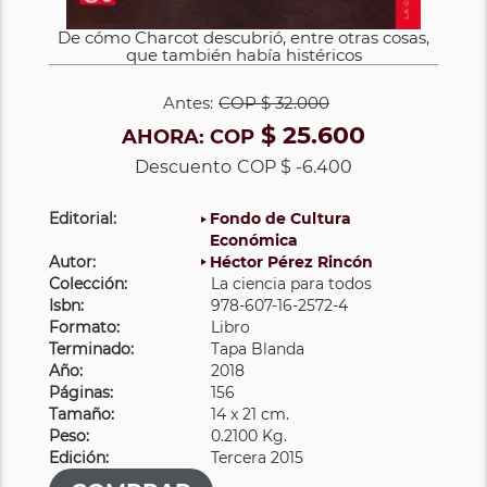
De cómo Charcot descubrió, entre otras cosas,
que también había histéricos
Antes:
COP
$ 32.000
$ 25.600
AHORA:
COP
Descuento
COP $ -6.400
Editorial:
Fondo de Cultura
Económica
Autor:
Héctor Pérez Rincón
Colección:
La ciencia para todos
Isbn:
978-607-16-2572-4
Formato:
Libro
Terminado:
Tapa Blanda
Año:
2018
Páginas:
156
Tamaño:
14 x 21 cm.
Peso:
0.2100 Kg.
Edición:
Tercera 2015