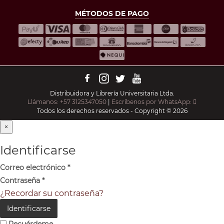
MÉTODOS DE PAGO
Distribuidora y Librería Universitaria Ltda.
Llámanos: +57 3125347050
|
Escríbenos por WhatsApp:
Todos los derechos reservados - Copyright © 2026
×
Identificarse
Correo electrónico
*
Contraseña
*
¿Recordar su contraseña?
Identificarse