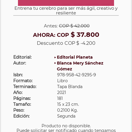
Entrena tu cerebro para ser más ágil, creativo y
resiliente
Antes:
COP
$ 42.000
$ 37.800
AHORA:
COP
Descuento
COP $ -4.200
Editorial:
Editorial Planeta
Autor:
Blanca Mery Sánchez
Gómez
Isbn:
978-958-42-9295-9
Formato:
Libro
Terminado:
Tapa Blanda
Año:
2021
Páginas:
181
Tamaño:
15 x 23 cm.
Peso:
0.2100 Kg.
Edición:
Segunda
Producto no disponible.
Puede solicitar ser notificado cuando tengamos